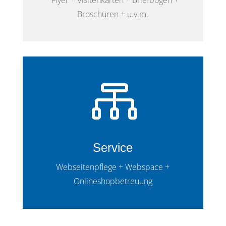
Broschüren + u.v.m.

Service
Webseitenpflege + Webspace +
Onlineshopbetreuung