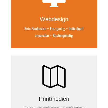
Webdesign
Kein Baukasten + Einzigartig + Individuell
anpassbar + Kostengünstig

Printmedien
Flyer + Visitenkarten + Briefbögen +